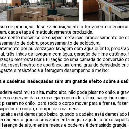
sso de produção: desde a aquisição até o tratamento mecânico 
gem, cada etapa é meticulosamente produzida.
ssamento mecânico de chapas metálicas: processamento de c
ssamento de dobra, processamento de soldadura;
ratamento por pulverização: lavagem com água quente, prepara
pal, três linhas de lavagem com água, geração de filme cutâneo,
ização eletrostática: utilização de uma camada de conversão de
te, revestimento de aparência uniforme, grau de densidade crist
sgaste e resistência à ferrugem desempenho é melhor.
 e cadeiras inadequadas têm um grande efeito sobre a saú
cadeira está muito alta, muito alta, não pode pisar no chão, a gr
neos e nervos das coxas sejam oprimidos, fluxo sanguíneo ruim,
 pisarem no chão., para todo o corpo mover para a frente, fazer 
uperior do corpo, o corpo caiu na mesa.
cadeira está demasiado baixa: quando a cadeira está demasiado 
a cadeira, o grosso crus apresenta ângulo agudo, o coxo suporta
diferença de altura entre mesas e cadeiras é demasiado grande: