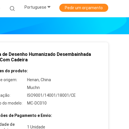
Portuguese
a
Pedir um orçamento
a de Desenho Humanizado Desembainhada
Com Cadeira
es do produto:
de origem:
Henan, China
Muchn
cação:
ISO9001/14001/18001/CE
 do modelo:
MC-DC010
ões de Pagamento e Envio:
dade de
1 Unidade