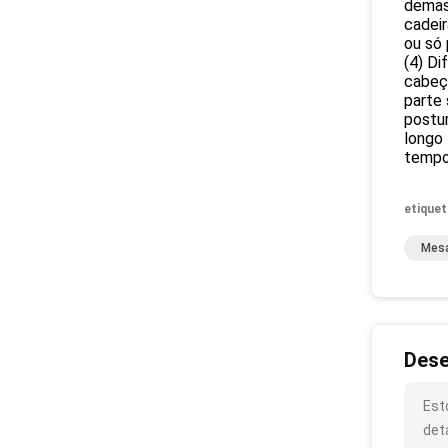
demasi
cadei
ou só
(4) Di
cabeç
parte 
postur
longo 
tempo
etiquet
Mesa
Dese
Est
det