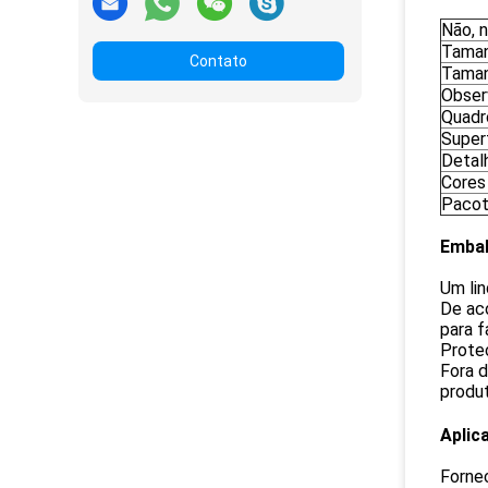
Não, n
Taman
Contato
Taman
Obser
Quadr
Super
Detal
Cores
Paco
Embal
Um lin
De ac
para 
Proteç
Fora 
produt
Aplic
Fornec