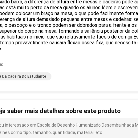
ado baixa, a diferença de altura entre mesas e cadeiras pode a
ras está muito perto da mesa quando os alunos lêem e escrev
 podem colocar um braço na mesa, o que pode facilmente formar
ferença de altura demasiado pequena entre mesas e cadeiras: se
a, o pescoço e o tronco podem ser dobrados para a frente,e o
superior do corpo na mesa, formando a saliência posterior da c
as habituais no início, que são relativamente fáceis de corrigir
tempo provavelmente causará flexão óssea fixa, que necessita 
.
a:
 Da Cadeira Do Estudante
ja saber mais detalhes sobre este produto
ou interessado em Escola de Desenho Humanizado Desembainhada Me
alhes como tipo, tamanho, quantidade, material, etc.