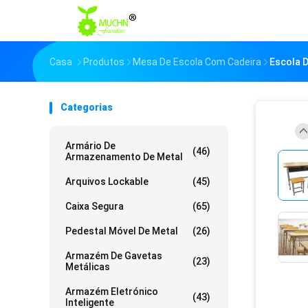
Casa
Produtos
Mesa De Escola Com Cadeira
Escola 
Categorias
Armário De
(46)
Armazenamento De Metal
Arquivos Lockable
(45)
Caixa Segura
(65)
Pedestal Móvel De Metal
(26)
Armazém De Gavetas
(23)
Metálicas
Armazém Eletrónico
(43)
Inteligente