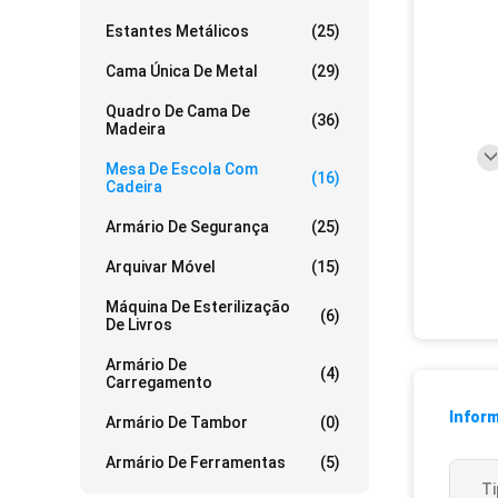
Estantes Metálicos
(25)
Cama Única De Metal
(29)
Quadro De Cama De
(36)
Madeira
Mesa De Escola Com
(16)
Cadeira
Armário De Segurança
(25)
Arquivar Móvel
(15)
Máquina De Esterilização
(6)
De Livros
Armário De
(4)
Carregamento
Infor
Armário De Tambor
(0)
Armário De Ferramentas
(5)
Ti