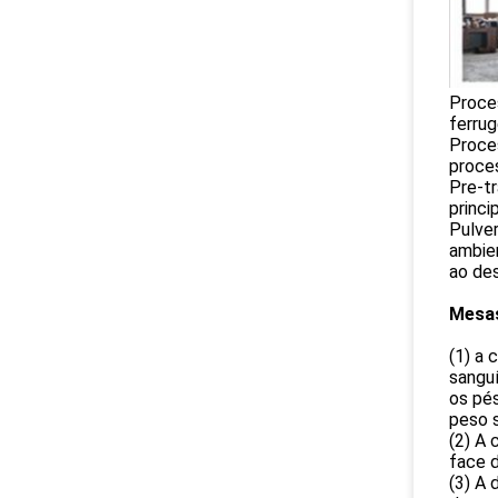
Proce
ferru
Proce
proce
Pre-t
princi
Pulver
ambien
ao de
Mesas
(1) a 
sanguí
os pés
peso s
(2) A 
face d
(3) A 