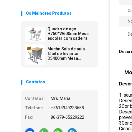
Co
Os Melhores Produtos
N
Quadro de aço
H750*W600mm Mesa
De
escolar com cadeira
Muchn Sala de aula
Descr
fácil de levantar
D5400mm Mesa
escolar com cadeira
Mob
Contatos
Descr
1. sau
Contatos:
Mrs. Maria
Desen
2Cor b
Telefone:
+8613949238658
Desenh
preven
Fax:
86-379-65229222
3Conce
Ciênci