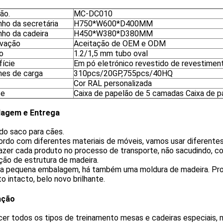
ão.
MC-DC010
ho da secretária
H750*W600*D400MM
ho da cadeira
H450*W380*D380MM
vação
Aceitação de OEM e ODM
o
1.2/1,5 mm tubo oval
fície
Em pó eletrónico revestido de revestimen
hes de carga
310pcs/20GP,755pcs/40HQ
Cor RAL personalizada
te
Caixa de papelão de 5 camadas Caixa de p
agem e Entrega
do saco para cães.
ordo com diferentes materiais de móveis, vamos usar diferente
fazer cada produto no processo de transporte, não sacudindo, 
ão de estrutura de madeira.
da pequena embalagem, há também uma moldura de madeira. Prote
o intacto, belo novo brilhante.
ação
er todos os tipos de treinamento mesas e cadeiras especiais, 