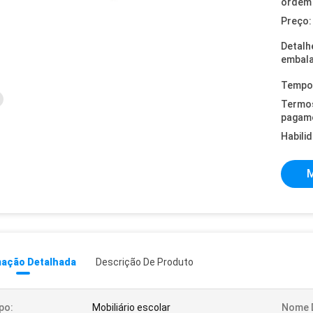
ordem 
Preço:
Detalh
embal
Tempo 
Termo
pagam
Habili
M
mação Detalhada
Descrição De Produto
po:
Mobiliário escolar
Nome 