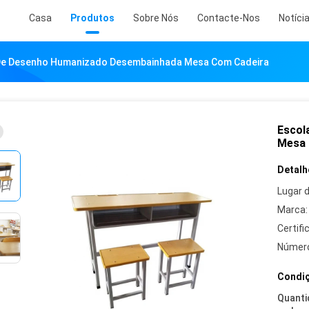
Casa
Produtos
Sobre Nós
Contacte-Nos
Notíci
De Desenho Humanizado Desembainhada Mesa Com Cadeira
Escol
Mesa 
Detalh
Lugar 
Marca:
Certifi
Número
Condiç
Quanti