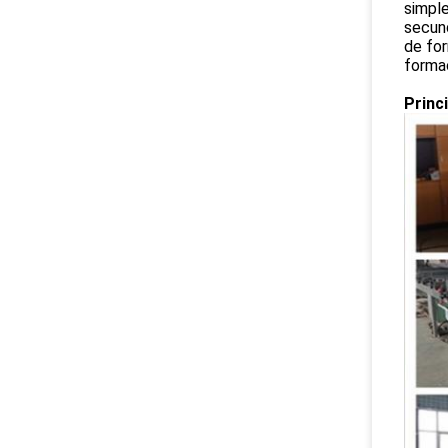
simple
secund
de for
formaç
Princ