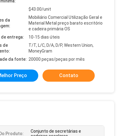
mínima:
$43.00/unit
Mobiliário Comercial Utilização Geral e
es da
Material Metal preço barato escritório
agem:
e cadeira primária OS
de entrega:
10-15 dias úteis
s de
T/T, L/C, D/A, D/P, Western Union,
ento:
MoneyGram
dade da fonte:
20000 peças/peças por mês
elhor Preço
Contato
Conjunto de secretárias e
Do Produto: