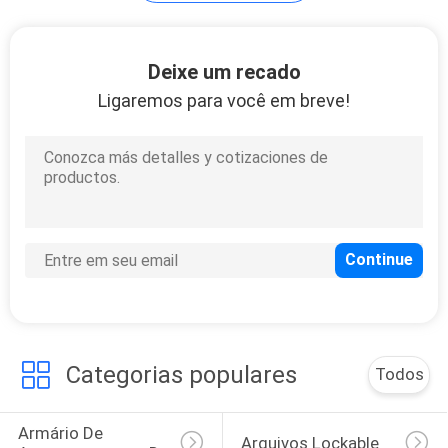
DO
SITE
28
Deixe um recado
Ligaremos para você em breve!
Armazém de
PRIVACY
gavetas metálicas
POLICY
48
Armazém eletrónico
inteligente
Categorias populares
Todos
Armário De 
Arquivos Lockable