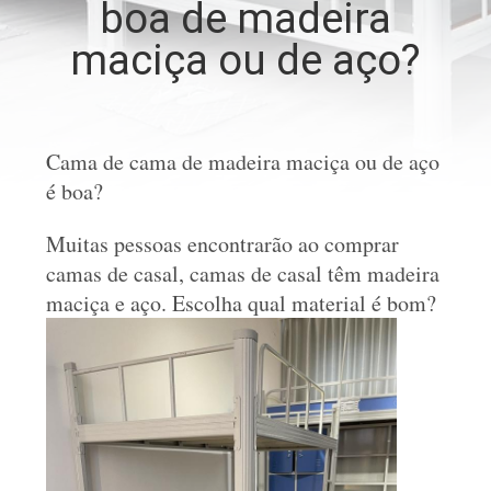
boa de madeira
CONTROLE
maciça ou de aço?
DA
QUALIDADE
CONTACTE-
Cama de cama de madeira maciça ou de aço
é boa?
NOS
Muitas pessoas encontrarão ao comprar
NOTÍCIA
camas de casal, camas de casal têm madeira
maciça e aço. Escolha qual material é bom?
PEÇA
UMAS
CITAÇÕES
MAPA