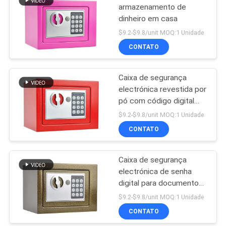
armazenamento de
dinheiro em casa
$9.2-$9.8/unit MOQ:1 Unidade
CONTATO
Caixa de segurança
electrónica revestida por
pó com código digital
MUCHN
$9.2-$9.8/unit MOQ:1 Unidade
CONTATO
Caixa de segurança
electrónica de senha
digital para documentos
em numerário
$9.2-$9.8/unit MOQ:1 Unidade
CONTATO