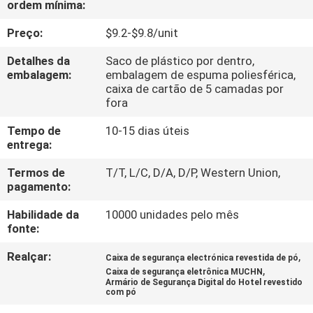
ordem mínima:
CONTROLE
DA
Preço:
$9.2-$9.8/unit
QUALIDADE
Detalhes da
Saco de plástico por dentro,
embalagem:
embalagem de espuma poliesférica,
caixa de cartão de 5 camadas por
CONTACTE-
fora
NOS
Tempo de
10-15 dias úteis
entrega:
NOTÍCIA
Termos de
T/T, L/C, D/A, D/P, Western Union,
pagamento:
PEÇA
Habilidade da
10000 unidades pelo mês
fonte:
UMAS
Realçar:
,
CITAÇÕES
Caixa de segurança electrónica revestida de pó
,
Caixa de segurança eletrônica MUCHN
Armário de Segurança Digital do Hotel revestido
com pó
MAPA