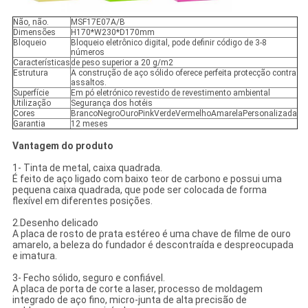
Não, não.
MSF17E07A/B
Dimensões
H170*W230*D170mm
Bloqueio
Bloqueio eletrônico digital, pode definir código de 3-8
números
Características
de peso superior a 20 g/m2
Estrutura
A construção de aço sólido oferece perfeita protecção contra
assaltos.
Superfície
Em pó eletrónico revestido de revestimento ambiental
Utilização
Segurança dos hotéis
Cores
BrancoNegroOuroPinkVerdeVermelhoAmarelaPersonalizada
Garantia
12 meses
Vantagem do produto
1- Tinta de metal, caixa quadrada.
É feito de aço ligado com baixo teor de carbono e possui uma
pequena caixa quadrada, que pode ser colocada de forma
flexível em diferentes posições.
2.Desenho delicado
A placa de rosto de prata estéreo é uma chave de filme de ouro
amarelo, a beleza do fundador é descontraída e despreocupada
e imatura.
3- Fecho sólido, seguro e confiável.
A placa de porta de corte a laser, processo de moldagem
integrado de aço fino, micro-junta de alta precisão de