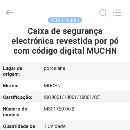
Muchn
Industrial
Co.,
Ltd..
All
Caixa segura
Rights
Reserved.
Developed
Caixa de segurança
CASA
by
ECER
electrónica revestida por pó
PRODUTOS
com código digital MUCHN
SOBRE
Lugar de
porcelana
origem:
NÓS
Marca:
MUCHN
EXCURSÃO
Certificação:
ISO9001/14001/18001/CE
DA
Número do
MSF17E07A/B
FÁBRICA
modelo:
Quantidade de
1 Unidade