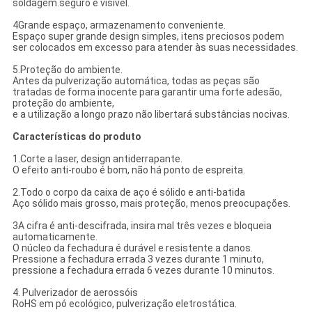
soldagem.seguro e visível.
4Grande espaço, armazenamento conveniente.
Espaço super grande design simples, itens preciosos podem
ser colocados em excesso para atender às suas necessidades.
5.Proteção do ambiente.
Antes da pulverização automática, todas as peças são
tratadas de forma inocente para garantir uma forte adesão,
proteção do ambiente,
e a utilização a longo prazo não libertará substâncias nocivas.
Características do produto
1.Corte a laser, design antiderrapante.
O efeito anti-roubo é bom, não há ponto de espreita.
2.Todo o corpo da caixa de aço é sólido e anti-batida
Aço sólido mais grosso, mais proteção, menos preocupações.
3A cifra é anti-descifrada, insira mal três vezes e bloqueia
automaticamente.
O núcleo da fechadura é durável e resistente a danos.
Pressione a fechadura errada 3 vezes durante 1 minuto,
pressione a fechadura errada 6 vezes durante 10 minutos.
4. Pulverizador de aerossóis
RoHS em pó ecológico, pulverização eletrostática.