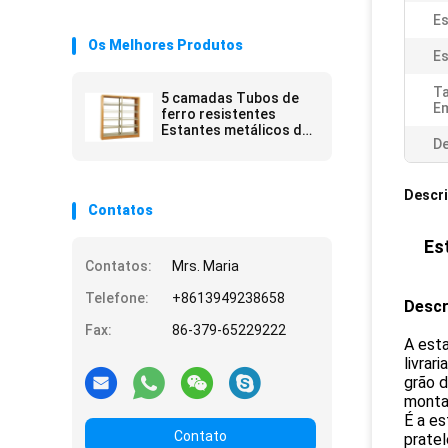
Es
Os Melhores Produtos
Es
T
5 camadas Tubos de
Em
ferro resistentes
Estantes metálicos de
De
fachada dupla
Descr
Contatos
Es
Contatos:
Mrs. Maria
Telefone:
+8613949238658
Descr
Fax:
86-379-65229222
A esta
livrar
grão d
monta
É a e
Contato
prate