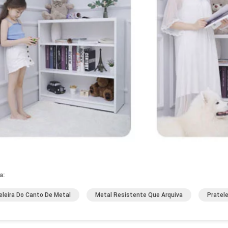
a:
eleira Do Canto De Metal
Metal Resistente Que Arquiva
Pratel