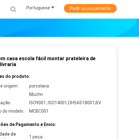
Portuguese
a
Pedir um orçamento
em casa escola fácil montar prateleira de
livraria
es do produto:
de origem:
porcelana
Muchn
cação:
ISO9001, ISO14001,OHSAS18001,BV
 do modelo:
MCBC001
ões de Pagamento e Envio:
dade de
1 peça