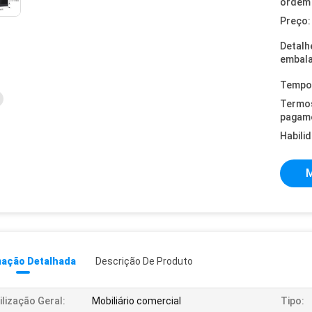
ordem 
Preço:
Detalh
embal
Tempo 
Termo
pagam
Habili
M
mação Detalhada
Descrição De Produto
ilização Geral:
Mobiliário comercial
Tipo: