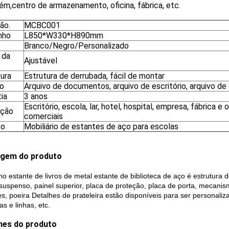
m,centro de armazenamento, oficina, fábrica, etc.
ão.
MCBC001
nho
L850*W330*H890mm
Branco/Negro/Personalizado
 da
Ajustável
tura
Estrutura de derrubada, fácil de montar
o
Arquivo de documentos, arquivo de escritório, arquivo de 
ia
3 anos
Escritório, escola, lar, hotel, hospital, empresa, fábrica e
ação
comerciais
to
Mobiliário de estantes de aço para escolas
gem do produto
o estante de livros de metal estante de biblioteca de aço é estrutura 
 suspenso, painel superior, placa de proteção, placa de porta, mecanism
s, poeira
Detalhes de prateleira estão disponíveis para ser personaliza
s e linhas, etc.
hes do produto