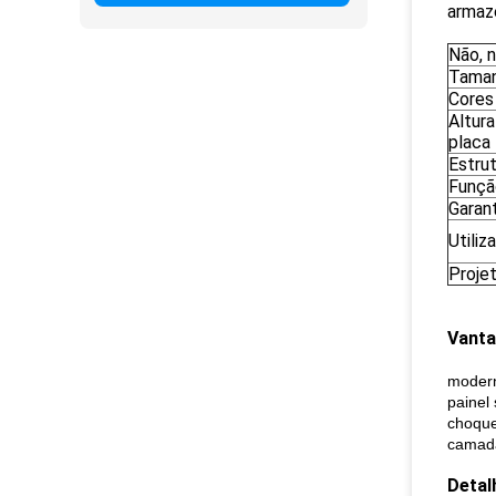
armazé
Não, n
Tama
Cores
Altura
placa
Estru
Funçã
Garant
Utiliz
Proje
Vanta
modern
painel
choque
camada
Detal