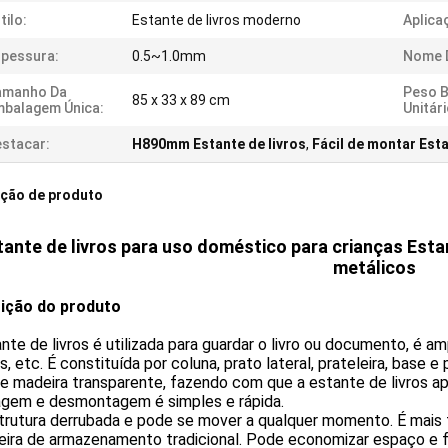
tilo:
Estante de livros moderno
Aplica
pessura:
0.5~1.0mm
Nome 
amanho Da
Peso B
85 x 33 x 89 cm
balagem Única:
Unitári
stacar:
H890mm Estante de livros
,
Fácil de montar Esta
ição de produto
tante de livros para uso doméstico para crianças Estan
metálicos
ição do produto
nte de livros é utilizada para guardar o livro ou documento, é a
ias, etc. É constituída por coluna, prato lateral, prateleira, base e
e madeira transparente, fazendo com que a estante de livros a
gem e desmontagem é simples e rápida.
strutura derrubada e pode se mover a qualquer momento. É mais
leira de armazenamento tradicional. Pode economizar espaço e 