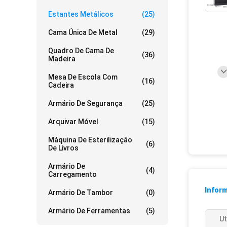
Estantes Metálicos
(25)
Cama Única De Metal
(29)
Quadro De Cama De
(36)
Madeira
Mesa De Escola Com
(16)
Cadeira
Armário De Segurança
(25)
Arquivar Móvel
(15)
Máquina De Esterilização
(6)
De Livros
Armário De
(4)
Carregamento
Infor
Armário De Tambor
(0)
Armário De Ferramentas
(5)
Ut