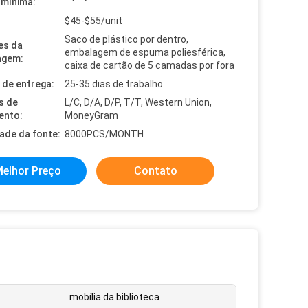
mínima:
$45-$55/unit
Saco de plástico por dentro,
es da
embalagem de espuma poliesférica,
agem:
caixa de cartão de 5 camadas por fora
de entrega:
25-35 dias de trabalho
s de
L/C, D/A, D/P, T/T, Western Union,
ento:
MoneyGram
dade da fonte:
8000PCS/MONTH
elhor Preço
Contato
mobília da biblioteca