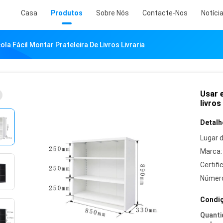
Casa
Produtos
Sobre Nós
Contacte-Nos
Notíci
la Fácil Montar Prateleira De Livros Livraria
Usar 
livros 
Detalh
Lugar 
Marca:
Certifi
Número
Condiç
Quanti