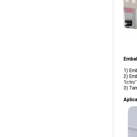
Embal
1) Emb
2) Emb
1ctn/
3) Ta
Aplic