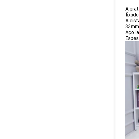
A prat
fixado
A dist
33mm
Aço la
Espess