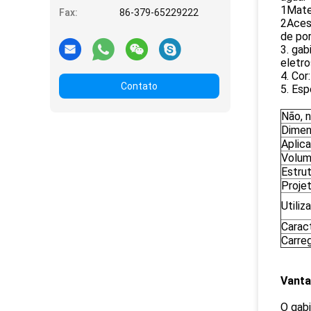
1Mater
Fax:
86-379-65229222
2Acess
de por
3. gab
eletro
4. Cor
Contato
5. Es
Não, n
Dime
Aplic
Volu
Estru
Proje
Utiliz
Carac
Carre
Vanta
O gab