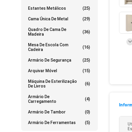
Estantes Metálicos
(25)
Cama Única De Metal
(29)
Quadro De Cama De
(36)
Madeira
Mesa De Escola Com
(16)
Cadeira
Armário De Segurança
(25)
Arquivar Móvel
(15)
Máquina De Esterilização
(6)
De Livros
Armário De
(4)
Carregamento
Infor
Armário De Tambor
(0)
Armário De Ferramentas
(5)
Ut
Es