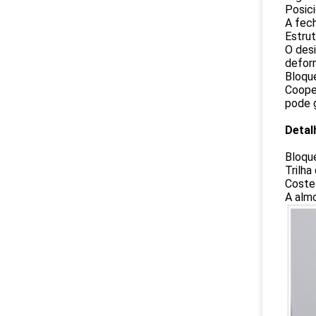
Posic
A fech
Estrut
O desi
defor
Bloqu
Cooper
pode g
Detal
Bloqu
Trilha
Coste
A alm