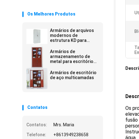
Ut
Os Melhores Produtos
Armários de arquivos
Bl
modernos de
estrutura KD para
armazenamento
T
Armários de
Em
armazenamento de
metal para escritório
CE
Descr
Armários de escritório
de aço multicamadas
Descr
Contatos
Os pro
eleva
fusão 
Contatos:
Mrs. Maria
perso
Instru
Telefone:
+8613949238658
água.