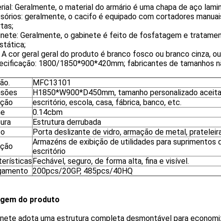
ial: Geralmente, o material do armário é uma chapa de aço lamin
órios: geralmente, o cacifo é equipado com cortadores manuais 
tas;
inete: Geralmente, o gabinete é feito de fosfatagem e tratame
stática;
: A cor geral geral do produto é branco fosco ou branco cinza, 
pecificação: 1800/1850*900*420mm; fabricantes de tamanhos nã
ão.
MFC13101
nsões
H1850*W900*D450mm, tamanho personalizado aceita
ação
escritório, escola, casa, fábrica, banco, etc.
me
0.14cbm
tura
Estrutura derrubada
to
Porta deslizante de vidro, armação de metal, prateleir
Armazéns de exibição de utilidades para suprimentos
ação
escritório
terísticas
Fechável, seguro, de forma alta, fina e visível.
gamento
200pcs/20GP, 485pcs/40HQ
gem do produto
inete adota uma estrutura completa desmontável para economiz