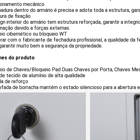
ionamento mecânico
adura dentro do armário é precisa e adota toda a estrutura, gar
ura de fixação
gn interior do armário tem estrutura reforçada, garantir a integri
mação devido a forças externas.
eio cibernético ou bloqueio WT
ar com o fabricante de fechadura profissional, a qualidade da fe
arantir muito bem a segurança da propriedade.
hes do produto
eio de Chaves/Bloqueio Pad Duas Chaves por Porta, Chaves Me
 de tecido de alumínio de alta qualidade
la de reforço
ofada de borracha mantém o estado silencioso para a abertura 