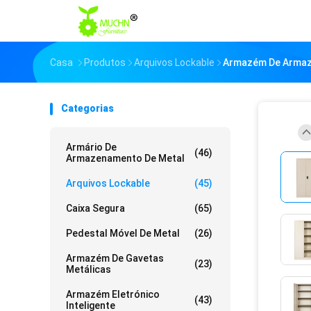
Casa
Produtos
Arquivos Lockable
Armazém De Armaz
Categorias
Armário De
(46)
Armazenamento De Metal
Arquivos Lockable
(45)
Caixa Segura
(65)
Pedestal Móvel De Metal
(26)
Armazém De Gavetas
(23)
Metálicas
Armazém Eletrónico
(43)
Inteligente