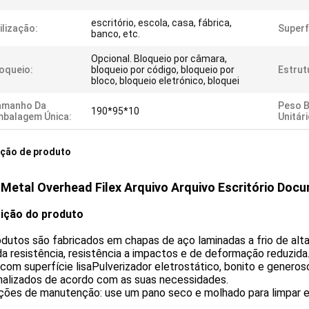
escritório, escola, casa, fábrica,
ilização:
Superf
banco, etc.
Opcional. Bloqueio por câmara,
oqueio:
bloqueio por código, bloqueio por
Estrut
bloco, bloqueio eletrónico, bloquei
amanho Da
Peso B
190*95*10
balagem Única:
Unitári
ição de produto
Metal Overhead Filex Arquivo Arquivo Escritório Doc
ição do produto
dutos são fabricados em chapas de aço laminadas a frio de alta
da resistência, resistência a impactos e de deformação reduzi
com superfície lisaPulverizador eletrostático, bonito e generos
nalizados de acordo com as suas necessidades.
ções de manutenção: use um pano seco e molhado para limpar e,