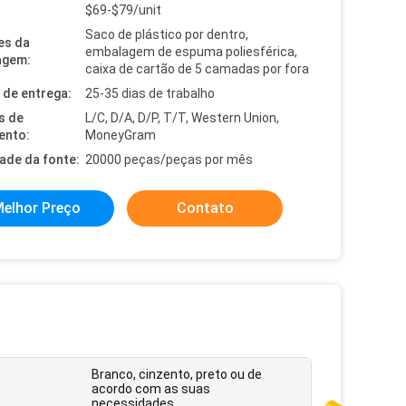
$69-$79/unit
Saco de plástico por dentro,
es da
embalagem de espuma poliesférica,
agem:
caixa de cartão de 5 camadas por fora
de entrega:
25-35 dias de trabalho
s de
L/C, D/A, D/P, T/T, Western Union,
ento:
MoneyGram
dade da fonte:
20000 peças/peças por mês
elhor Preço
Contato
Branco, cinzento, preto ou de
acordo com as suas
necessidades.