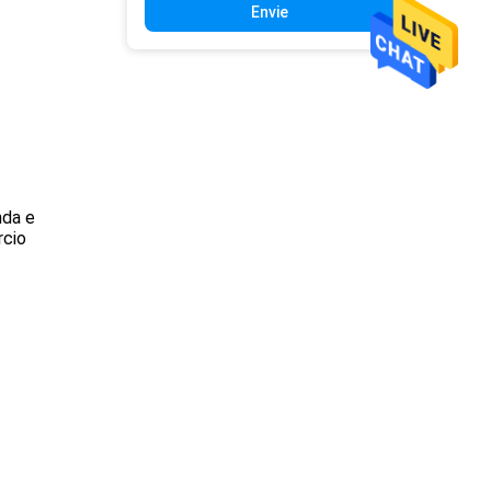
Envie
nda e
rcio