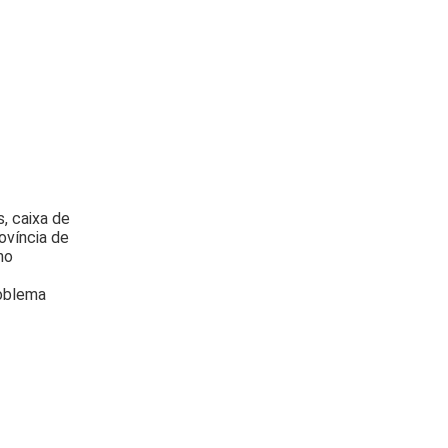
s, caixa de
ovíncia de
no
roblema