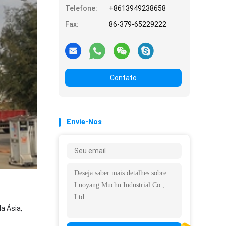
Telefone:
+8613949238658
Fax:
86-379-65229222
Contato
Envie-Nos
a Ásia,