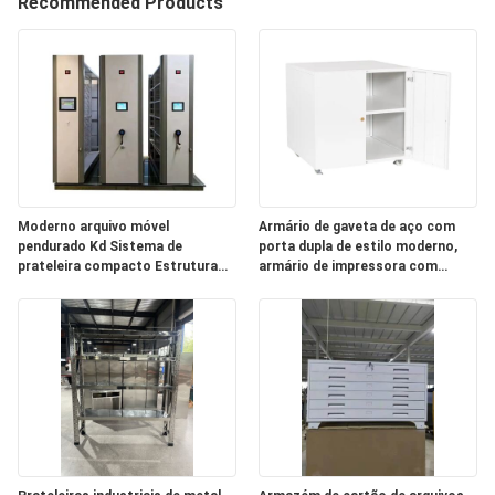
Recommended Products
CONTROLE
DA
QUALIDADE
CONTACTE-
NOS
Moderno arquivo móvel
Armário de gaveta de aço com
pendurado Kd Sistema de
porta dupla de estilo moderno,
NOTÍCIA
prateleira compacto Estrutura
armário de impressora com
montada
portas de enrolar, para colocar
impressoras
PEÇA
UMAS
CITAÇÕES
MAPA