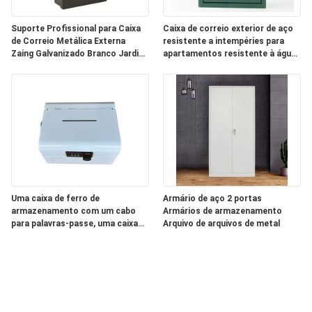
Suporte Profissional para Caixa
Caixa de correio exterior de aço
de Correio Metálica Externa
resistente a intempéries para
Zaing Galvanizado Branco Jardim
apartamentos resistente à água
Recebimento de Cartas Rural-
com 2 chaves fechável
Interior
revestimento em pó acabado
Caixas postais metálicas
Uma caixa de ferro de
Armário de aço 2 portas
armazenamento com um cabo
Armários de armazenamento
para palavras-passe, uma caixa
Arquivo de arquivos de metal
de metal portátil para jóias e
moedas com chave