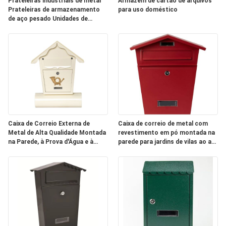
Prateleiras industriais de metal
Armazém de cartão de arquivos
DO
Prateleiras de armazenamento
para uso doméstico
de aço pesado Unidades de
SITE
prateleira ajustáveis concebidas
para armazém e comercial
PRIVACY
POLICY
Caixa de Correio Externa de
Caixa de correio de metal com
Metal de Alta Qualidade Montada
revestimento em pó montada na
na Parede, à Prova d'Água e à
parede para jardins de vilas ao ar
Prova de Ferrugem para Pessoas
livre e serviços postais