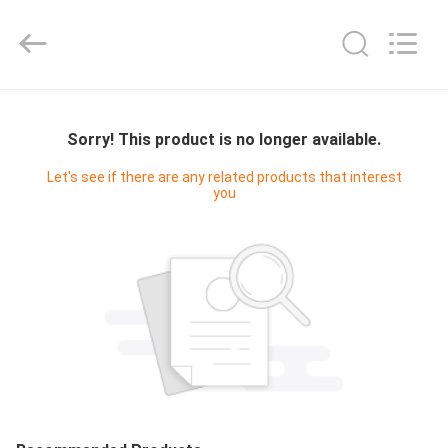
Industrial
Co.,
Ltd..
All
Rights
Reserved.
Developed
CASA
by
ECER
Sorry! This product is no longer available.
PRODUTOS
Let's see if there are any related products that interest
you
SOBRE
NÓS
EXCURSÃO
DA
FÁBRICA