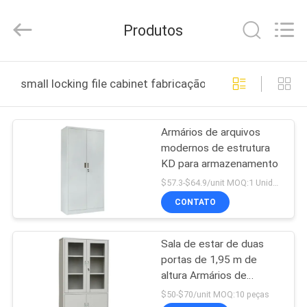
Co.,
Ltd..
All
Produtos
Rights
Reserved.
Developed
by
CASA
ECER
small locking file cabinet fabricação online
PRODUTOS
Armários de arquivos
modernos de estrutura
SOBRE
KD para armazenamento
NÓS
$57.3-$64.9/unit MOQ:1 Unidade
CONTATO
EXCURSÃO
Sala de estar de duas
DA
portas de 1,95 m de
FÁBRICA
altura Armários de
arquivos trancáveis
$50-$70/unit MOQ:10 peças