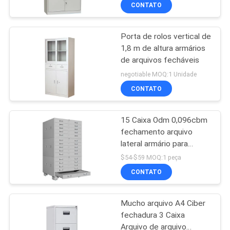
CONTROLE
CONTATO
DA
Porta de rolos vertical de
QUALIDADE
1,8 m de altura armários
de arquivos fecháveis
CONTACTE-
negotiable MOQ:1 Unidade
NOS
CONTATO
15 Caixa Odm 0,096cbm
NOTÍCIA
fechamento arquivo
lateral armário para
PEÇA
escritório escola casa
$54-$59 MOQ:1 peça
UMAS
CONTATO
CITAÇÕES
Mucho arquivo A4 Ciber
fechadura 3 Caixa
MAPA
Arquivo de arquivo