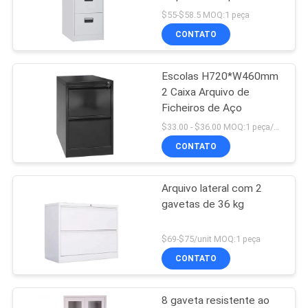
metálico
DO
$55-$58.5 MOQ:1 peça
CONTATO
SITE
Escolas H720*W460mm
PRIVACY
2 Caixa Arquivo de
POLICY
Ficheiros de Aço
$33.00 - $36.00 MOQ:1 peça/peças
CONTATO
Arquivo lateral com 2
gavetas de 36 kg
$69-$75/unit MOQ:1 peça
CONTATO
8 gaveta resistente ao