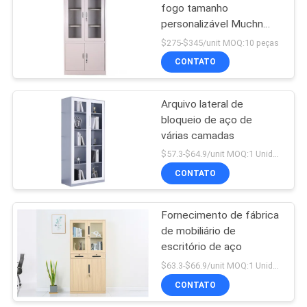
fogo tamanho
personalizável Muchn
gabinete de arquivos de
$275-$345/unit MOQ:10 peças
escritório com fechadura
CONTATO
Arquivo lateral de
bloqueio de aço de
várias camadas
$57.3-$64.9/unit MOQ:1 Unidade
CONTATO
Fornecimento de fábrica
de mobiliário de
escritório de aço
$63.3-$66.9/unit MOQ:1 Unidade
CONTATO