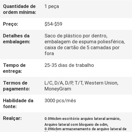
CONTROLE
Quantidade de
1 peça
ordem mínima:
DA
QUALIDADE
Preço:
$54-$59
Detalhes da
Saco de plástico por dentro,
CONTACTE-
embalagem:
embalagem de espuma poliesférica,
caixa de cartão de 5 camadas por
NOS
fora
Tempo de
25-35 dias de trabalho
NOTÍCIA
entrega:
Termos de
L/C, D/A, D/P, T/T, Western Union,
pagamento:
MoneyGram
PEÇA
UMAS
Habilidade da
3000 pcs/mês
fonte:
CITAÇÕES
Realçar:
,
0.096cbm escritório arquivo lateral armário
,
Arquivo lateral com bloqueio de odm
MAPA
0.096cbm armazenamento de arquivo lateral de