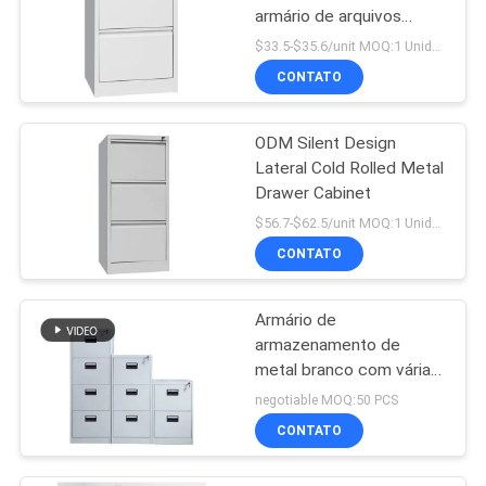
armário de arquivos
metálicos
$33.5-$35.6/unit MOQ:1 Unidade
CONTATO
ODM Silent Design
Lateral Cold Rolled Metal
Drawer Cabinet
$56.7-$62.5/unit MOQ:1 Unidade
CONTATO
Armário de
armazenamento de
metal branco com várias
gavetas
negotiable MOQ:50 PCS
CONTATO