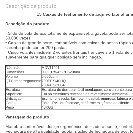
Descrição de produto
15 Caixas de fechamento de arquivo lateral arm
Descrição do produto
· Slide de bola de aço totalmente expansível, a gaveta pode ser t
50.000 vezes
• Caixas de grande porte, compatíveis com caixas de pesca rápida
caixinha pode conter 200 pastas
· Cinco volantes incluem 2 volantes frontais trancáveis e 1 volante 
suavemente para qualquer posição sem inclinação.
Não, não.
MDV11401
Dimensões
H1331*W452*D620mm
Volume
0.096cbm
QTY de carregamento
700PCS/40HQ
280PCS/20GP
Estrutura
Estrutura de derrubar, fácil montagem, conveniente para
Superfície
Em pó eletrónico revestido de revestimento ambiental
Utilização
Escritório, escola, lar, hotel, hospital, empresa, fábrica 
Cores
Cores RAL ou Pantone, conforme exigência do cliente
Peso
40KGS
Vantagem do produto
Manobra confortável: design ergonómico, delicado e bonito, confortáv
Fechadura de alta qualidade: adotar núcleo de fechadura de aço, fo