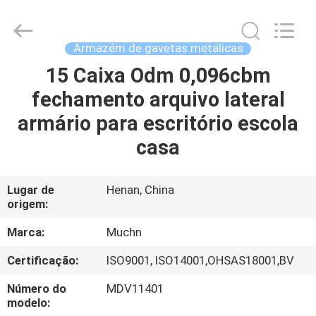
Industrial
Co.,
Ltd..
All
Rights
Armazém de gavetas metálicas
Reserved.
Developed
15 Caixa Odm 0,096cbm
CASA
by
ECER
fechamento arquivo lateral
PRODUTOS
armário para escritório escola
casa
SOBRE
NÓS
Lugar de
Henan, China
origem:
EXCURSÃO
Marca:
Muchn
DA
Certificação:
ISO9001, ISO14001,OHSAS18001,BV
FÁBRICA
Número do
MDV11401
modelo: