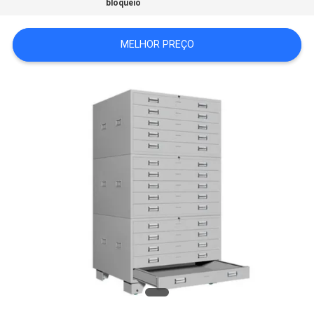
bloqueio
DO
SITE
MELHOR PREÇO
PRIVACY
POLICY