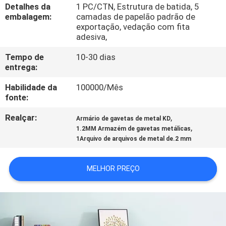
CONTROLE
Detalhes da
1 PC/CTN, Estrutura de batida, 5
embalagem:
camadas de papelão padrão de
DA
exportação, vedação com fita
adesiva,
QUALIDADE
Tempo de
10-30 dias
entrega:
CONTACTE-
Habilidade da
100000/Mês
NOS
fonte:
Realçar:
,
Armário de gavetas de metal KD
NOTÍCIA
,
1.2MM Armazém de gavetas metálicas
1Arquivo de arquivos de metal de.2 mm
PEÇA
MELHOR PREÇO
UMAS
CITAÇÕES
MAPA