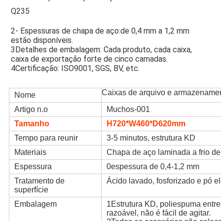
Q235
2- Espessuras de chapa de aço:de 0,4 mm a 1,2 mm 
estão disponíveis.
3Detalhes de embalagem: Cada produto, cada caixa, 
caixa de exportação forte de cinco camadas.
4Certificação: ISO9001, SGS, BV, etc.
Arquivo de arquivos
Caixas de arquivo e armazenamen
Nome
Artigo n.o
Muchos-001
Tamanho
H720*W460*D620mm
Tempo para reunir
3-5 minutos, estrutura KD
Materiais
Chapa de aço laminada a frio de
Espessura
0espessura de 0,4-1,2 mm
Tratamento de
Ácido lavado, fosforizado e pó el
superfície
Embalagem
1Estrutura KD, poliespuma entr
razoável, não é fácil de agitar.