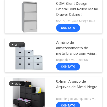
ODM Silent Design
Lateral Cold Rolled Metal
Drawer Cabinet
$56.7-$62.5/unit MOQ:1 Unidade
CONTATO
Armário de
armazenamento de
metal branco com várias
gavetas
negotiable MOQ:50 PCS
CONTATO
0.4mm Arquivo de
Arquivos de Metal Negro
according to your quantity MOQ:50 PCS
CONTATO