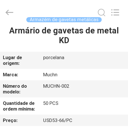
Industrial
Co.,
Ltd..
All
Rights
Armazém de gavetas metálicas
Reserved.
Developed
Armário de gavetas de metal
CASA
by
ECER
KD
PRODUTOS
Lugar de
porcelana
origem:
SOBRE
NÓS
Marca:
Muchn
Número do
MUCHN-002
modelo:
EXCURSÃO
DA
Quantidade de
50 PCS
ordem mínima:
FÁBRICA
Preço:
USD53-66/PC