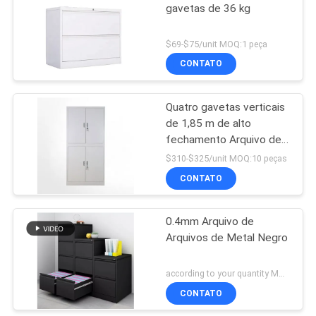
gavetas de 36 kg
$69-$75/unit MOQ:1 peça
CONTATO
Quatro gavetas verticais
de 1,85 m de alto
fechamento Arquivo de
arquivos metálicos para
$310-$325/unit MOQ:10 peças
escritório
CONTATO
0.4mm Arquivo de
Arquivos de Metal Negro
according to your quantity MOQ:50 PCS
CONTATO