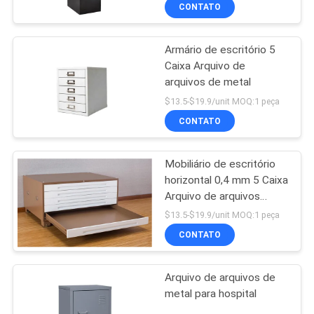
CONTROLE
CONTATO
DA
Armário de escritório 5
QUALIDADE
Caixa Arquivo de
arquivos de metal
CONTACTE-
$13.5-$19.9/unit MOQ:1 peça
NOS
CONTATO
Mobiliário de escritório
NOTÍCIA
horizontal 0,4 mm 5 Caixa
Arquivo de arquivos
PEÇA
metálicos para 100 kg
$13.5-$19.9/unit MOQ:1 peça
UMAS
CONTATO
CITAÇÕES
Arquivo de arquivos de
metal para hospital
MAPA