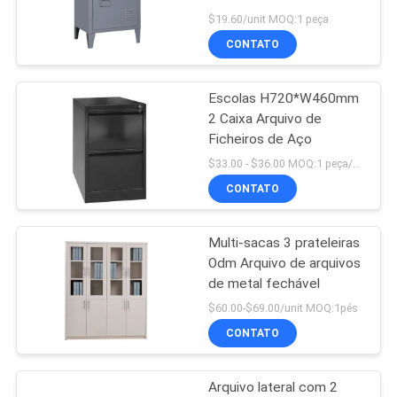
DO
$19.60/unit MOQ:1 peça
CONTATO
SITE
Escolas H720*W460mm
PRIVACY
2 Caixa Arquivo de
POLICY
Ficheiros de Aço
$33.00 - $36.00 MOQ:1 peça/peças
CONTATO
Multi-sacas 3 prateleiras
Odm Arquivo de arquivos
de metal fechável
$60.00-$69.00/unit MOQ:1pés
CONTATO
Arquivo lateral com 2