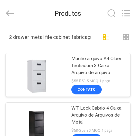
Co.,
Ltd..
All
Produtos
Rights
Reserved.
Developed
by
CASA
ECER
2 drawer metal file cabinet fabricação online
PRODUTOS
Mucho arquivo A4 Ciber
fechadura 3 Caixa
SOBRE
Arquivo de arquivo
NÓS
metálico
$55-$58.5 MOQ:1 peça
CONTATO
EXCURSÃO
WT Lock Cabrio 4 Caixa
DA
Arquivo de Arquivos de
FÁBRICA
Metal
$58-$59.80 MOQ:1 peça