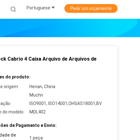
Portuguese
a
Pedir um orçamento
ck Cabrio 4 Caixa Arquivo de Arquivos de
es do produto:
de origem:
Henan, China
Muchn
cação:
ISO9001, ISO14001,OHSAS18001,BV
 do modelo:
MDL402
ões de Pagamento e Envio:
dade de
1 peça