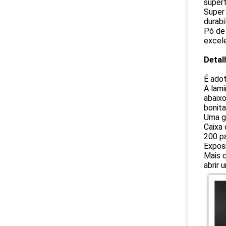
superf
Super 
durabi
Pó de 
excel
Detal
É adot
A lami
abaixo
bonita
Uma g
Caixa
200 pa
Exposi
Mais c
abrir 