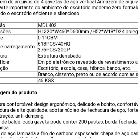
ém de arquivos de 4 gavetas de aço vertical Armazém de arqui
rte importante do ambiente de escritório moderno.zero formald
do o escritório eficiente e silencioso.
ão.
MDL402
nsões
H1320*W460*D600mm /H52*W18*D24 poleg
me
0.11CBM
618PCS/40HQ
e carregamento
276PCS/20GP
tura
Estrutura derrubada
fície
Em pó eletrónico revestido de revestimento 
ação
Escritório, escola, casa, fábrica, banco, etc.
Branco, cinzento, preto ou de acordo com as 
46 KGS
gem do produto
a confortável: design ergonómico, delicado e bonito, confortável
ura de alta qualidade: adotar núcleo de fechadura de aço, forte 
tração, anti-dumping.
 de balde: cada gaveta pode conter 200 pastas, borda fechada, 
ança.
 de aço laminada a frio de carbono espessada: chapa de aço ca