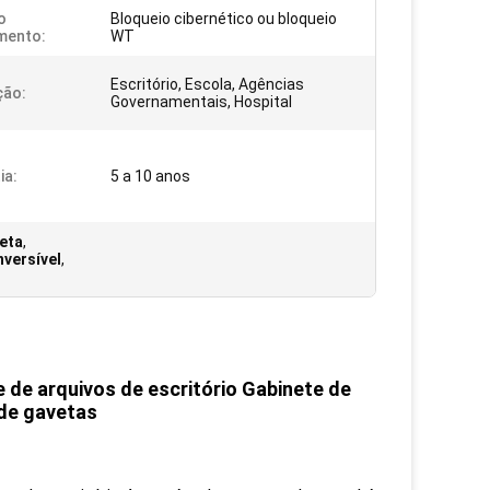
o
Bloqueio cibernético ou bloqueio
mento:
WT
Escritório, Escola, Agências
ção:
Governamentais, Hospital
ia:
5 a 10 anos
eta
,
nversível
,
e de arquivos de escritório Gabinete de
 de gavetas