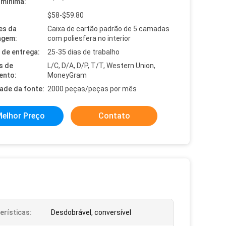
mínima:
$58-$59.80
es da
Caixa de cartão padrão de 5 camadas
agem:
com poliesfera no interior
de entrega:
25-35 dias de trabalho
s de
L/C, D/A, D/P, T/T, Western Union,
ento:
MoneyGram
dade da fonte:
2000 peças/peças por mês
elhor Preço
Contato
erísticas:
Desdobrável, conversível