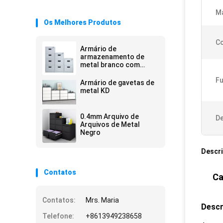
Ma
Os Melhores Produtos
Co
Armário de
armazenamento de
metal branco com
várias gavetas
F
Armário de gavetas de
metal KD
0.4mm Arquivo de
De
Arquivos de Metal
Negro
Descr
Contatos
Ca
Contatos:
Mrs. Maria
Descr
Telefone:
+8613949238658