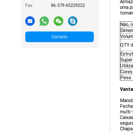
Armaz
Fax:
86-379-65229222
uma pa
tornan
Não, n
Dime
Volu
Contato
QTY d
Estru
Super
Utiliz
Cores
Peso
Vanta
Manobr
Fechad
multi-
Caixas
segur
Chapa