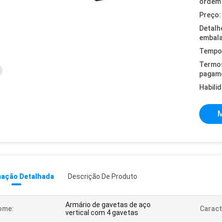
ordem 
Preço:
Detalh
embal
Tempo 
Termo
pagam
Habili
M
mação Detalhada
Descrição De Produto
Armário de gavetas de aço
ome:
Caract
vertical com 4 gavetas