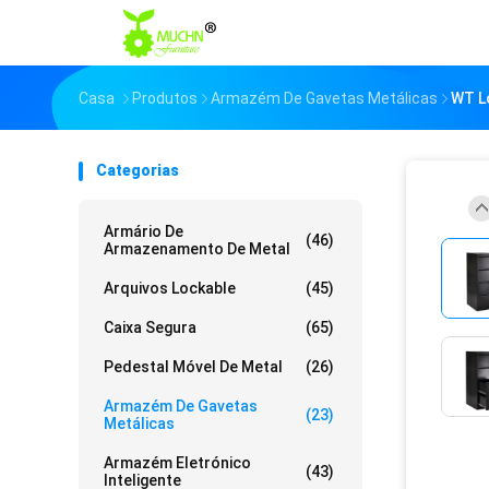
Casa
Produtos
Armazém De Gavetas Metálicas
WT Lo
Categorias
Armário De
(46)
Armazenamento De Metal
Arquivos Lockable
(45)
Caixa Segura
(65)
Pedestal Móvel De Metal
(26)
Armazém De Gavetas
(23)
Metálicas
Armazém Eletrónico
(43)
Inteligente