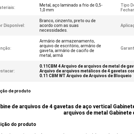
Metal, aço laminado a frio de 0,5-
Tipo D
teriais:
1,0 mm
Fecha
Branco, cinzento, preto ou de
r Disponível:
acordo com as suas
Aplica
necessidades.
Armário de armazenamento,
arquivo de escritório, armário de
unção:
Garant
gaveta, armário de cacifo de
metal, armá
0.11CBM 4 Arquivo de arquivos de metal de gav
stacar:
Arquivo de arquivos metálicos de 4 gavetas co
0.11 CBM WT Arquivo de Arquivos de Bloqueio
ição de produto
bine de arquivos de 4 gavetas de aço vertical Gabinet
arquivos de metal Gabinete
ição do produto