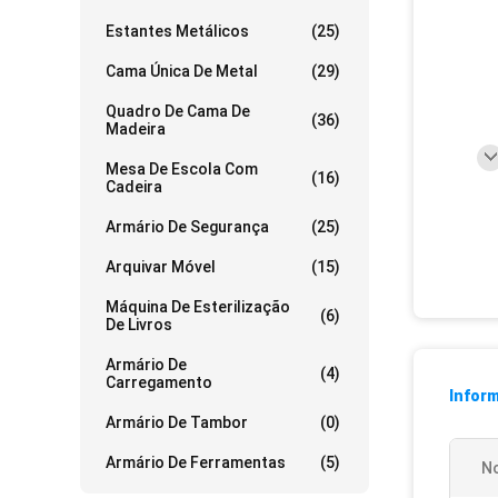
Estantes Metálicos
(25)
Cama Única De Metal
(29)
Quadro De Cama De
(36)
Madeira
Mesa De Escola Com
(16)
Cadeira
Armário De Segurança
(25)
Arquivar Móvel
(15)
Máquina De Esterilização
(6)
De Livros
Armário De
(4)
Carregamento
Infor
Armário De Tambor
(0)
Armário De Ferramentas
(5)
N