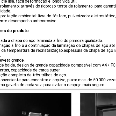
ície lisa, fácil deformação e longa vida útil.
rolamento: através do rigoroso teste de rolamento, para garanti
lidade.
proteção ambiental: livre de fósforo, pulverizador eletrostático
ente desempenho anticorrosivo.
hes do produto
ada a chapa de aço laminada a frio de primeira qualidade.
nação a frio é a continuação da laminação de chapas de aço at
 da temperatura de recristalização.espessura da chapa de aço lami
.
aveta grande.
 de balde, design de grande capacidade compatível com A4 / F
stas, capacidade de carga super.
ção completa de três trilhos de aço.
onveniente para encontrar o arquivo, puxar mais de 50.000 veze
uma gaveta de cada vez, para evitar o despejo mais seguro.