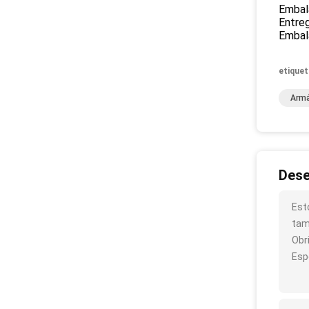
Embal
Entreg
Embala
etiquet
Armá
Dese
Est
tam
Obr
Esp