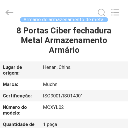
Industrial
Co.,
Ltd..
All
Rights
Armário de armazenamento de metal
Reserved.
Developed
8 Portas Ciber fechadura
CASA
by
ECER
Metal Armazenamento
PRODUTOS
Armário
SOBRE
Lugar de
Henan, China
origem:
NÓS
Marca:
Muchn
EXCURSÃO
Certificação:
ISO9001/ISO14001
DA
Número do
MCXYL02
FÁBRICA
modelo:
Quantidade de
1 peça