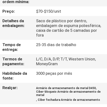
ordem mínima:
CONTROLE
DA
Preço:
$70-$150/unit
QUALIDADE
Detalhes da
Saco de plástico por dentro,
embalagem:
embalagem de espuma poliesférica,
caixa de cartão de 5 camadas por
CONTACTE-
fora
NOS
Tempo de
25-35 dias de trabalho
entrega:
NOTÍCIA
Termos de
L/C, D/A, D/P, T/T, Western Union,
pagamento:
MoneyGram
PEÇA
Habilidade da
3000 peças por mês
fonte:
UMAS
Realçar:
,
CITAÇÕES
Armário de armazenamento de metal D450
Ciber-bloqueio Armário de armazenamento de
metal
,
Ciber fechadura Armário de armazenamento
MAPA