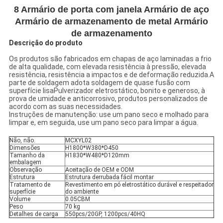
8 Armário de porta com janela Armário de aço
Armário de armazenamento de metal Armário
de armazenamento
Descrição do produto
Os produtos são fabricados em chapas de aço laminadas a frio
de alta qualidade, com elevada resistência à pressão, elevada
resistência, resistência a impactos e de deformação reduzida.A
parte de soldagem adota soldagem de quase fusão com
superfície lisaPulverizador eletrostático, bonito e generoso, à
prova de umidade e anticorrosivo, produtos personalizados de
acordo com as suas necessidades.
Instruções de manutenção: use um pano seco e molhado para
limpar e, em seguida, use um pano seco para limpar a água.
Não, não.
MCXYL02
Dimensões
H1800*W380*D450
Tamanho da
H1830*W480*D120mm
embalagem
Observação
Aceitação de OEM e ODM
Estrutura
Estrutura derrubada fácil montar
Tratamento de
Revestimento em pó eletrostático durável e respeitador
superfície
do ambiente
Volume
0.05CBM
Peso
70 kg
Detalhes de carga
550pcs/20GP, 1200pcs/40HQ