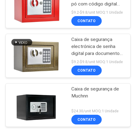
pó com código digital
MUCHN
$9.2-$9.8/unit MOQ:1 Unidade
CONTATO
Caixa de segurança
electrónica de senha
digital para documentos
em numerário
$9.2-$9.8/unit MOQ:1 Unidade
CONTATO
Caixa de segurança de
Muchnn
$24.30/unit MOQ:1 Unidade
CONTATO