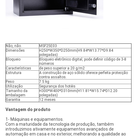
Não, não.
MSF25E03
Dimensões
H250*W350*D250mm(H9.84*W13.77*D9.84
polegadas)
Bloqueio
Bloqueio eletrônico digital, pode definir código de 3-8
números
Características
de peso superior a 20 g/m2
Estrutura
A construção de aço sólido oferece perfeita protecção
contra assaltos.
Peso
7.5 kg
Utilização
Segurança dos hotéis
Tamanho da
H300*W400*D310mm(H11.81*W15.74*D12.20
embalagem
polegadas)
Garantia
12 meses
Vantagem do produto
1- Máquinas e equipamentos.
Com a maturidade da tecnologia de produção, também
introduzimos ativamente equipamentos avançados de
automação em casa e no exterior, melhorando a qualidade ao