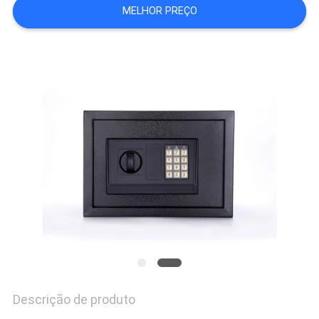
MELHOR PREÇO
DO
SITE
PRIVACY
POLICY
Descrição de produto