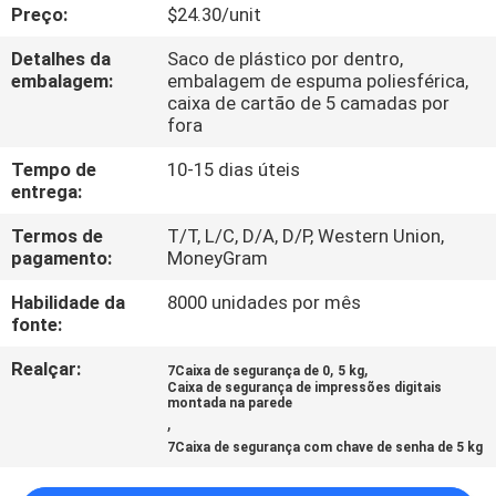
CONTROLE
Preço:
$24.30/unit
DA
Detalhes da
Saco de plástico por dentro,
embalagem:
embalagem de espuma poliesférica,
QUALIDADE
caixa de cartão de 5 camadas por
fora
CONTACTE-
Tempo de
10-15 dias úteis
entrega:
NOS
Termos de
T/T, L/C, D/A, D/P, Western Union,
pagamento:
MoneyGram
NOTÍCIA
Habilidade da
8000 unidades por mês
fonte:
PEÇA
Realçar:
,
,
UMAS
7Caixa de segurança de 0
5 kg
Caixa de segurança de impressões digitais
montada na parede
CITAÇÕES
,
7Caixa de segurança com chave de senha de 5 kg
MAPA