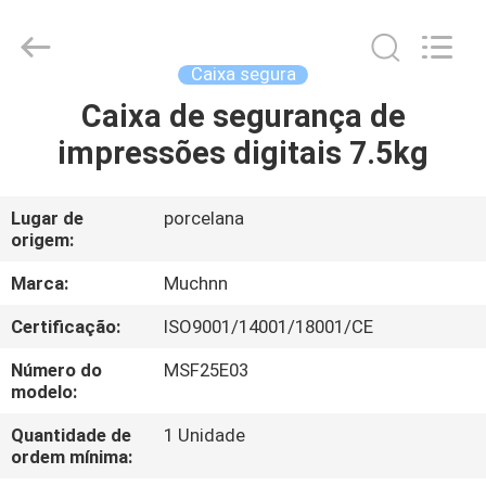
Muchn
Industrial
Co.,
Ltd..
All
Caixa segura
Rights
Reserved.
Developed
Caixa de segurança de
CASA
by
ECER
impressões digitais 7.5kg
PRODUTOS
Lugar de
porcelana
origem:
SOBRE
NÓS
Marca:
Muchnn
Certificação:
ISO9001/14001/18001/CE
EXCURSÃO
Número do
MSF25E03
DA
modelo:
FÁBRICA
Quantidade de
1 Unidade
ordem mínima: