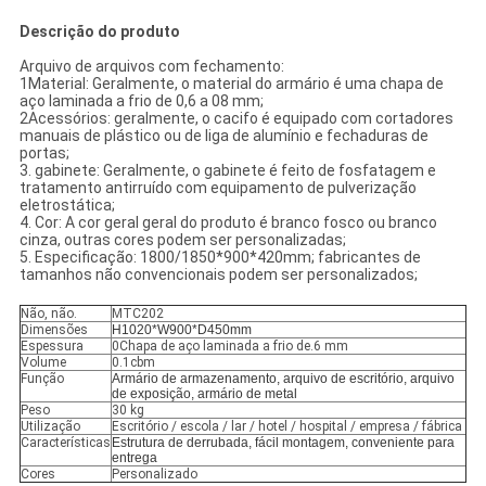
Descrição do produto
Arquivo de arquivos com fechamento:
1Material: Geralmente, o material do armário é uma chapa de
aço laminada a frio de 0,6 a 08 mm;
2Acessórios: geralmente, o cacifo é equipado com cortadores
manuais de plástico ou de liga de alumínio e fechaduras de
portas;
3. gabinete: Geralmente, o gabinete é feito de fosfatagem e
tratamento antirruído com equipamento de pulverização
eletrostática;
4. Cor: A cor geral geral do produto é branco fosco ou branco
cinza, outras cores podem ser personalizadas;
5. Especificação: 1800/1850*900*420mm; fabricantes de
tamanhos não convencionais podem ser personalizados;
Não, não.
MTC202
Dimensões
H1020*W900*D450mm
Espessura
0Chapa de aço laminada a frio de.6 mm
Volume
0.1cbm
Função
Armário de armazenamento, arquivo de escritório, arquivo
de exposição, armário de metal
Peso
30 kg
Utilização
Escritório / escola / lar / hotel / hospital / empresa / fábrica
Características
Estrutura de derrubada, fácil montagem, conveniente para
entrega
Cores
Personalizado