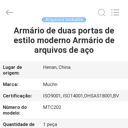
Industrial
Co.,
Ltd..
All
Rights
Arquivos lockable
Reserved.
Developed
Armário de duas portas de
CASA
by
ECER
estilo moderno Armário de
PRODUTOS
arquivos de aço
SOBRE
Lugar de
Henan, China
origem:
NÓS
Marca:
Muchn
EXCURSÃO
Certificação:
ISO9001, ISO14001,OHSAS18001,BV
DA
Número do
MTC202
FÁBRICA
modelo:
Quantidade de
1 peça