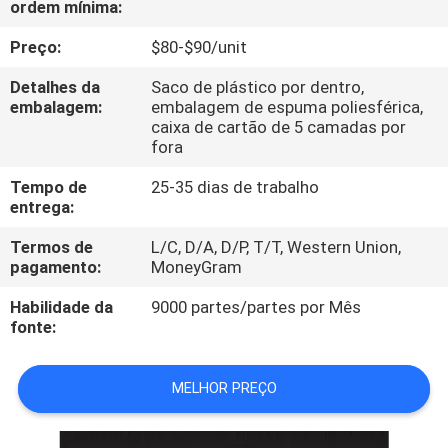
ordem mínima:
CONTROLE
DA
Preço:
$80-$90/unit
QUALIDADE
Detalhes da
Saco de plástico por dentro,
embalagem:
embalagem de espuma poliesférica,
caixa de cartão de 5 camadas por
CONTACTE-
fora
NOS
Tempo de
25-35 dias de trabalho
entrega:
NOTÍCIA
Termos de
L/C, D/A, D/P, T/T, Western Union,
pagamento:
MoneyGram
PEÇA
Habilidade da
9000 partes/partes por Mês
fonte:
UMAS
CITAÇÕES
MELHOR PREÇO
MAPA