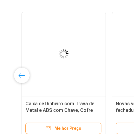
Caixa de Dinheiro com Trava de
Novas v
Metal e ABS com Chave, Cofre
fechadu
Organizador para Economia de
seguro 
Dinheiro e Segurança Doméstica
poupanç
Melhor Preço
com Compartimento para Notas
uso dom