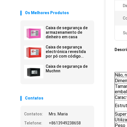
D
Os Melhores Produtos
Co
Caixa de segurança de
armazenamento de
Su
dinheiro em casa
Caixa de segurança
Descr
electrónica revestida
por pó com código
digital MUCHN
Caixa de segurança de
Muchnn
Não, n
Dime
Taman
emba
Carac
Contatos
Estru
Super
Contatos:
Mrs. Maria
Utiliz
Telefone:
+8613949238658
Peso