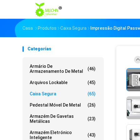
Casa
Produtos
Caixa Segura
Impressão Digital Pass
Categorias
Armário De
(46)
Armazenamento De Metal
Arquivos Lockable
(45)
Caixa Segura
(65)
Pedestal Móvel De Metal
(26)
Armazém De Gavetas
(23)
Metálicas
Armazém Eletrónico
(43)
Inteligente