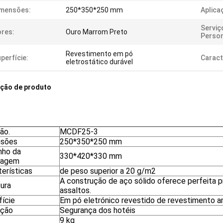
imensões:
250*350*250 mm
Aplica
Serviç
res:
Ouro Marrom Preto
Person
Revestimento em pó
perfície:
Caract
eletrostático durável
ição de produto
ão.
MCDF25-3
nsões
250*350*250 mm
ho da
330*420*330 mm
lagem
terísticas
de peso superior a 20 g/m2
A construção de aço sólido oferece perfeita 
tura
assaltos.
fície
Em pó eletrónico revestido de revestimento a
ação
Segurança dos hotéis
9 kg