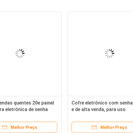
endas quentes 20e painel
Cofre eletrônico com senha
ra eletrônica de senha
e de alta venda, para uso
para o escritório em casa
doméstico, com orifício pa
a e conservação de jóias
chave escondido no painel
Melhor Preço
Melhor Preço
éstico