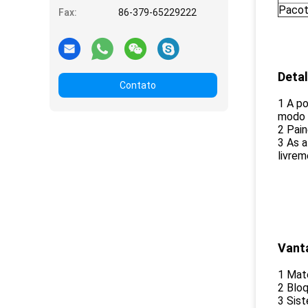
Paco
Fax:
86-379-65229222
Deta
Contato
1 A po
modo 
2 Pain
3 As a
livre
Vant
1 Mate
2 Bloq
3 Sist