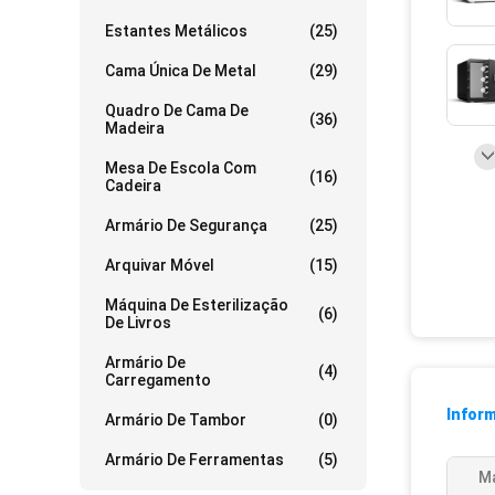
Estantes Metálicos
(25)
Cama Única De Metal
(29)
Quadro De Cama De
(36)
Madeira
Mesa De Escola Com
(16)
Cadeira
Armário De Segurança
(25)
Arquivar Móvel
(15)
Máquina De Esterilização
(6)
De Livros
Armário De
(4)
Carregamento
Infor
Armário De Tambor
(0)
Armário De Ferramentas
(5)
Ma