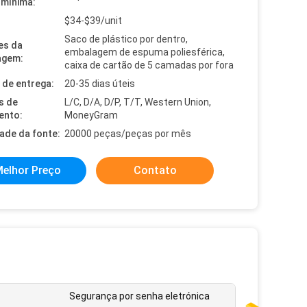
mínima:
$34-$39/unit
Saco de plástico por dentro,
es da
embalagem de espuma poliesférica,
agem:
caixa de cartão de 5 camadas por fora
de entrega:
20-35 dias úteis
s de
L/C, D/A, D/P, T/T, Western Union,
ento:
MoneyGram
dade da fonte:
20000 peças/peças por mês
elhor Preço
Contato
Segurança por senha eletrónica