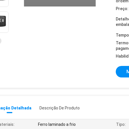
ordem 
Preço:
Detalh
embal
Tempo 
Termo
pagam
Habili
M
mação Detalhada
Descrição De Produto
teriais:
Ferro laminado a frio
Tipo: