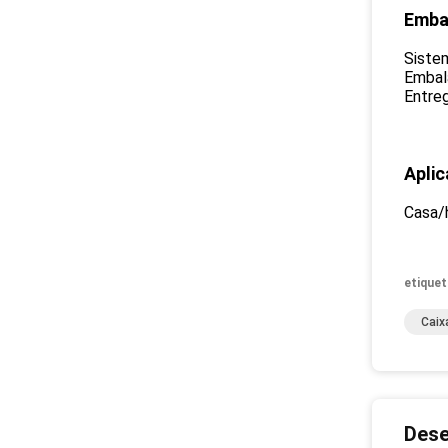
Emba
Siste
Embal
Entreg
Apli
Casa/h
etiquet
Caix
Dese