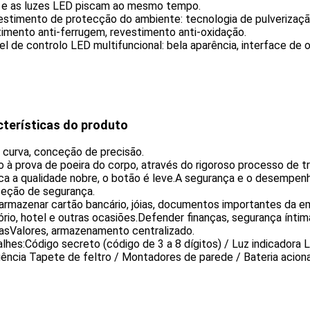
o e as luzes LED piscam ao mesmo tempo.
stimento de protecção do ambiente: tecnologia de pulverização
imento anti-ferrugem, revestimento anti-oxidação.
el de controlo LED multifuncional: bela aparência, interface de
cterísticas do produto
 curva, conceção de precisão.
 à prova de poeira do corpo, através do rigoroso processo de t
ca a qualidade nobre, o botão é leve.A segurança e o desempen
teção de segurança.
rmazenar cartão bancário, jóias, documentos importantes da em
ório, hotel e outras ocasiões.Defender finanças, segurança ínt
çasValores, armazenamento centralizado.
lhes:Código secreto (código de 3 a 8 dígitos) / Luz indicadora 
ência Tapete de feltro / Montadores de parede / Bateria acion