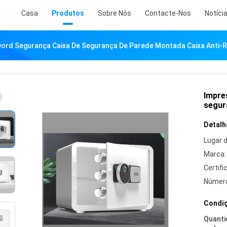
Casa
Produtos
Sobre Nós
Contacte-Nos
Notíci
word Segurança Caixa De Segurança De Parede Montada Caixa Anti-
Impre
segur
Detalh
Lugar 
Marca:
Certifi
Número
Condiç
Quanti