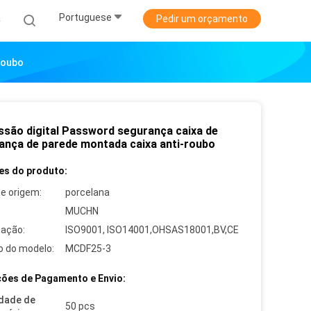
Portuguese
a
Pedir um orçamento
Roubo
ssão digital Password segurança caixa de
ança de parede montada caixa anti-roubo
es do produto:
de origem:
porcelana
MUCHN
cação:
ISO9001, ISO14001,OHSAS18001,BV,CE
 do modelo:
MCDF25-3
ões de Pagamento e Envio:
dade de
50 pcs