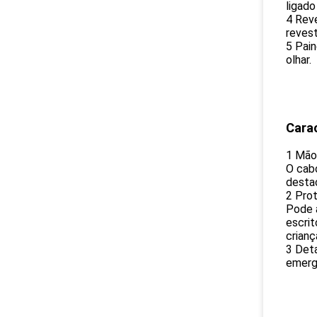
ligad
4 Reve
revest
5 Pain
olhar.
Cara
1 Mão
O cabo
desta
2 Pro
Pode a
escrit
crian
3 Deta
emerg