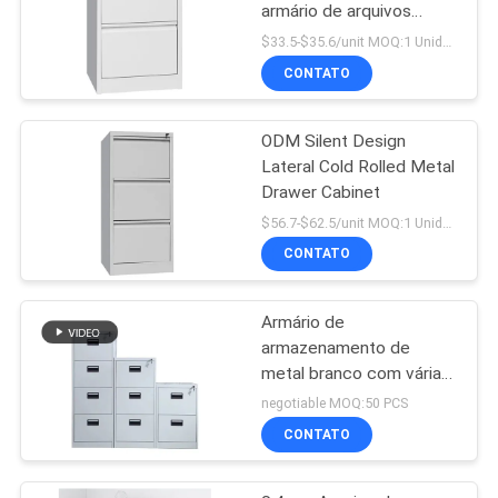
armário de arquivos
metálicos
$33.5-$35.6/unit MOQ:1 Unidade
CONTATO
ODM Silent Design
Lateral Cold Rolled Metal
Drawer Cabinet
$56.7-$62.5/unit MOQ:1 Unidade
CONTATO
Armário de
armazenamento de
metal branco com várias
gavetas
negotiable MOQ:50 PCS
CONTATO