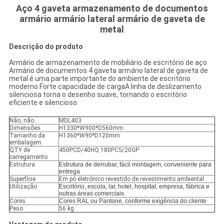
Aço 4 gaveta armazenamento de documentos
armário armário lateral armário de gaveta de
metal
Descrição do produto
Armário de armazenamento de mobiliário de escritório de aço
Armário de documentos 4 gaveta armário lateral de gaveta de
metal é uma parte importante do ambiente de escritório
moderno.Forte capacidade de cargaA linha de deslizamento
silenciosa torna o desenho suave, tornando o escritório
eficiente e silencioso.
Não, não.
MDL403
Dimensões
H1330*W900*D560mm
Tamanho da
H1360*W90*D120mm
embalagem
QTY de
450PCD/40HQ 180PCS/20GP
carregamento
Estrutura
Estrutura de derrubar, fácil montagem, conveniente para
entrega
Superfície
Em pó eletrónico revestido de revestimento ambiental
Utilização
Escritório, escola, lar, hotel, hospital, empresa, fábrica e
outras áreas comerciais
Cores
Cores RAL ou Pantone, conforme exigência do cliente
Peso
56 kg