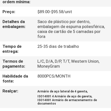
ordem mínima:
CONTROLE
DA
Preço:
$89.00-$95.58/unit
QUALIDADE
Detalhes da
Saco de plástico por dentro,
embalagem:
embalagem de espuma poliesférica,
caixa de cartão de 5 camadas por
CONTACTE-
fora
NOS
Tempo de
25-35 dias de trabalho
entrega:
NOTÍCIA
Termos de
L/C, D/A, D/P, T/T, Western Union,
pagamento:
MoneyGram
PEÇA
Habilidade da
8000PCS/MONTH
fonte:
UMAS
Realçar:
,
CITAÇÕES
Armário de aço lateral de 4 gaveta
,
ISO14001 4 Armário de aço de gaveta
ISO14001 Armário de armazenamento de
documentos
MAPA