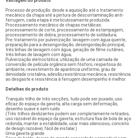
Vantagem do produto
Processo de produção: desde a aquisição até o tratamento
mecânico da chapa até a pintura de descontaminação anti-
ferrugem, cada etapa é meticulosamente produzida.
Processamento mecânico de chapas metálicas:
processamento de corte, processamento de estampagem,
processamento de dobra, processamento de soldadura;
Pre-tratamento por pulverização: lavagem com água quente,
preparação para a desengordação, desengordação principal,
três linhas de lavagem com água, geração de filme cutâneo,
três linhas de lavagem com água;
Pulverização eletrostática: utilização de uma camada de
conversão de película orgânica sem fósforo, respeitosa do
ambiente, revestimento de aparência uniforme, grau de
densidade cristalina, adesão,resistência mecânica, resistência
ao desgaste e resistência à ferrugem desempenho é melhor.
Detalhes do produto
Tranquilo trilho de três secções, tudo pode ser puxado, uso
eficaz do espaço da gaveta, alta carga sem deformação,
desenho suave e sem ruído.
(Três trilhos deslizantes podem ser completamente retirados,
uso razoável do espaço da gaveta, estrutura fixa de bola de aço
redonda, manter a estabilidade, usar mais silencioso, conceito
de design razoável, fácil de instalar.)
Uma gaveta grande.