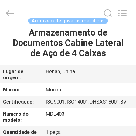
Industrial
Co.,
Ltd..
All
Rights
Armazém de gavetas metálicas
Reserved.
Developed
Armazenamento de
CASA
by
ECER
Documentos Cabine Lateral
PRODUTOS
de Aço de 4 Caixas
SOBRE
Lugar de
Henan, China
origem:
NÓS
Marca:
Muchn
EXCURSÃO
Certificação:
ISO9001, ISO14001,OHSAS18001,BV
DA
Número do
MDL403
FÁBRICA
modelo:
Quantidade de
1 peça